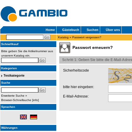
Home
Gästebuch
Suchen
Über uns
Katalog
»
Passwort vergessen?
Schnellkauf
Passwort erneuern?
Bitte geben Sie die Artikelnummer aus
unserem Katalog ein.
Schritt 1: Geben Sie bitte die E-Mail-Adr
Kategorien
Sicherheitscode
Testkategorie
Suche
bitte hier eingeben:
Erweiterte Suche »
E-Mail-Adresse:
Browser-Schnellsuche
[
info
]
Sprachen
Währungen